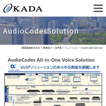
AudioCodesSolution
岡田電機株式会社
>
事業紹介
>
音声系ソリューション
> AudioCodesSolution