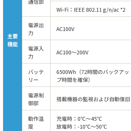
通信部
Wi-Fi：IEEE 802.11 g/n/ac *2
電源出
AC100V
力
主要
機能
電源入
AC100～200V
力
バッテ
6500Wh（72時間のバックアッ
リー
プ時間を確保）
電源制
搭載機器の監視および自動復旧
御部
動作温
充電時：0℃～45℃
度
放電時：-10℃～50℃