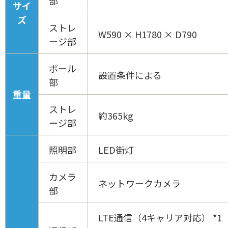
部
サイ
ズ
ストレ
W590 × H1780 × D790
ージ部
ポール
設置条件による
部
重量
ストレ
約365kg
ージ部
照明部
LED街灯
カメラ
ネットワークカメラ
部
LTE通信（4キャリア対応） *1